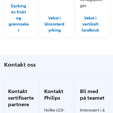
Dyrking
ger.
av frukt
og
Vekst i
Vekst i
grønnsake
blomsterd
vertikalt
r
yrking
landbruk
Kontakt oss
Kontakt
Kontakt
Bli med
sertifiserte
Philips
på teamet
partnere
Hvilke LED-
Interessert i å