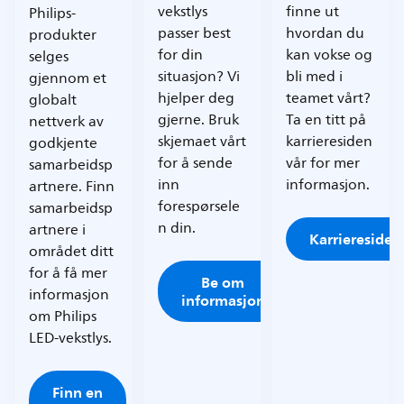
vekstlys
finne ut
Philips-
passer best
hvordan du
produkter
for din
kan vokse og
selges
situasjon? Vi
bli med i
gjennom et
hjelper deg
teamet vårt?
globalt
gjerne. Bruk
Ta en titt på
nettverk av
skjemaet vårt
karrieresiden
godkjente
for å sende
vår for mer
samarbeidsp
inn
informasjon.
artnere. Finn
forespørsele
samarbeidsp
n din.
artnere i
Karriereside
området ditt
for å få mer
Be om
informasjon
informasjon
om Philips
LED-vekstlys.
Finn en