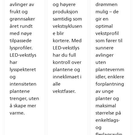
avlinger av
og høyere
drømmen
frukt og
produksjon
mulig – de
grønnsaker
samtidig som
gir en
året rundt
vekstsyklusen
optimal
med nøye
e blir
vekstprofil
tilpassede
kortere. Med
som fører til
lysprofiler.
LED-vekstlys
sunnere
LED-vekstlys
har du full
avlinger
har
kontroll over
uten
lysspekteret
plantene og
plantevernm
og
inneklimaet i
idler, enklere
intensiteten
alle
forplantning
plantene
vekstfaser.
av unge
trenger, uten
planter og
å skape mer
maksimal
varme.
størrelse på
enkeltlags-
og
flerlagsavlin