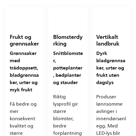
Frukt og
Blomsterdy
Vertikalt
grønnsaker
rking
landbruk
Grønnsaker
Snittblomste
Dyrk
med
r,
bladgrønnsa
trådoppsett,
potteplanter
ker, urter og
bladgrønnsa
, bedplanter
frukt uten
ker, urter og
og stauder
dagslys
myk frukt
Riktig
Produser
Få bedre og
lysprofil gir
lønnsomme
mer
større
avlinger i
konsekvent
blomster,
innendørsanl
kvalitet og
bedre
egg. Med
større
forplantning
LED-lys blir