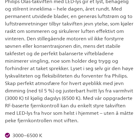
Philips Olas-takviften med LED-lys gir et lyst, behagelig
og stilrent inneklima – hele dagen, året rundt. Med
permanent utvidede blader, en generøs luftstrøm og to
luftstrømretninger tilbyr takviften jevn ytelse, som kjøler
raskt om sommeren og sirkulerer luften effektivt om
vinteren. Den stillegående motoren vil ikke forstyrre
søvnen eller konsentrasjonen din, mens det stabile
takfestet og de perfekt balanserte viftebladene
minimerer vingling, noe som holder deg trygg og
forhindrer at taket sprekker. Lyset i seg selv gir den høye
lyskvaliteten og fleksibiliteten du forventer fra Philips.
Skap perfekt atmosfære for hvert øyeblikk med jevn
dimming (ned til 5 %) og justerbart hvitt lys fra varmhvit
(3000 K) til kjølig dagslys (6500 K). Med vår oppgraderte
RF-baserte fjernkontroll kan du enkelt styre takviften
med LED-lys fra hvor som helst i hjemmet – uten å måtte
peke fjernkontrollen mot viften.
3000–6500 K