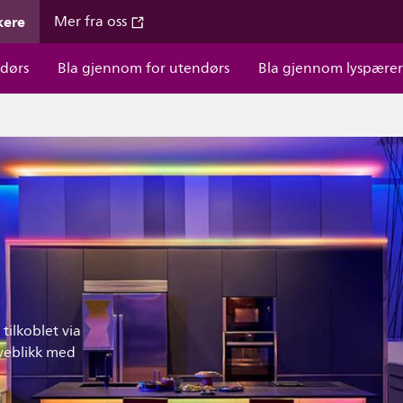
kere
Mer fra oss
dørs
Bla gjennom for utendørs
Bla gjennom lyspære
tilkoblet via
yeblikk med