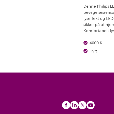
Denne Philips L
bevegelsessenso
lyseffekt og LED
sikker på at hje
Komfortabelt ly
4000 K
Hvit