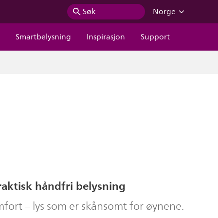
Søk
Norge
r
Smartbelysning
Inspirasjon
Support
aktisk håndfri belysning
ort – lys som er skånsomt for øynene.