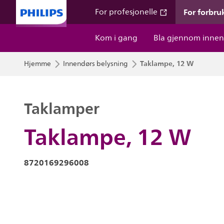
For forbru
For profesjonelle
Kom i gang
Bla gjennom innen
Taklampe, 12 W
Hjemme
Innendørs belysning
Taklamper
Taklampe, 12 W
8720169296008