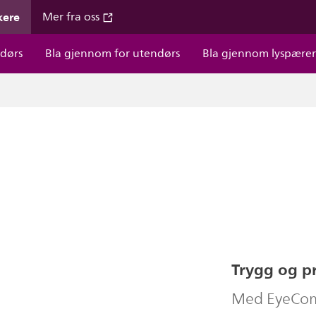
kere
Mer fra oss
dørs
Bla gjennom for utendørs
Bla gjennom lyspære
Trygg og pr
Med EyeComf