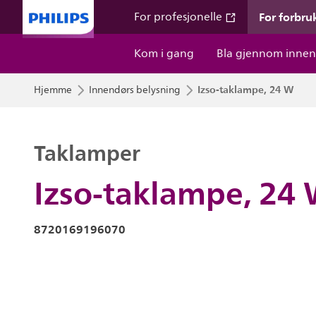
For forbru
For profesjonelle
Kom i gang
Bla gjennom innen
Izso-taklampe, 24 W
Hjemme
Innendørs belysning
Taklamper
Izso-taklampe, 24
8720169196070