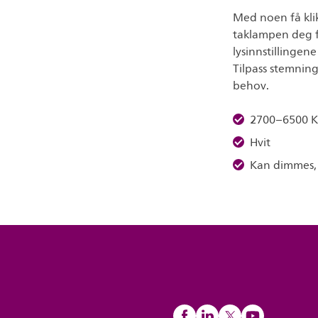
Med noen få klik
taklampen deg fu
lysinnstillingen
Tilpass stemnin
behov.
2700–6500 K
Hvit
Kan dimmes, 