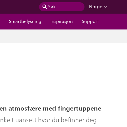
Søk
Norge
r
Smartbelysning
Inspirasjon
Support
gen atmosfære med fingertuppene
enkelt uansett hvor du befinner deg