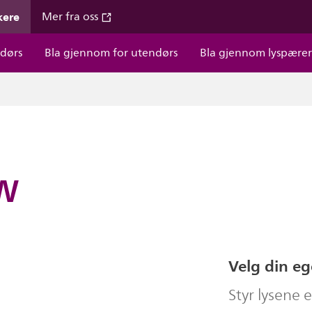
kere
Mer fra oss
dørs
Bla gjennom for utendørs
Bla gjennom lyspære
 W
Velg din e
Styr lysene 