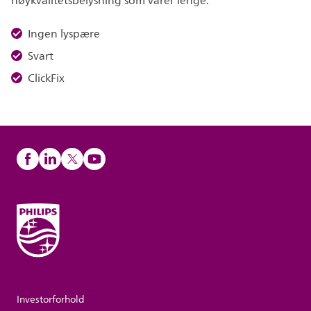
høykvalitetsbelysning som varer lenge.
Ingen lyspære
Svart
ClickFix
Investorforhold