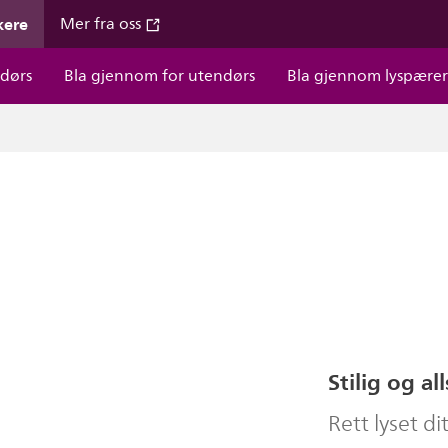
kere
Mer fra oss
dørs
Bla gjennom for utendørs
Bla gjennom lyspære
Stilig og a
Rett lyset dit