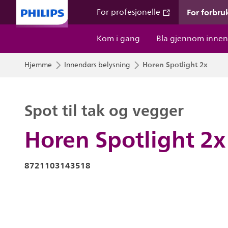
For forbru
For profesjonelle
Kom i gang
Bla gjennom innen
Horen Spotlight 2x
Hjemme
Innendørs belysning
Spot til tak og vegger
Horen Spotlight 2x
8721103143518