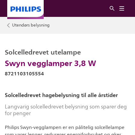
Utendørs belysning
Solcelledrevet utelampe
Swyn vegglamper 3,8 W
8721103105554
Solcelledrevet hagebelysning til alle årstider
Langvarig solcelledrevet belysning som sparer deg
for penger
Philips Swyn-vegglampen er en pålitelig solcellelampe
som varer lenger, reduserer energiforbruket og øker