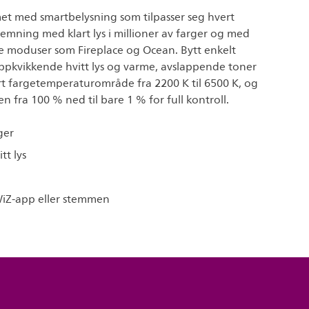
t med smartbelysning som tilpasser seg hvert
temning med klart lys i millioner av farger og med
te moduser som Fireplace og Ocean. Bytt enkelt
oppkvikkende hvitt lys og varme, avslappende toner
rt fargetemperaturområde fra 2200 K til 6500 K, og
ken fra 100 % ned til bare 1 % for full kontroll.
ger
tt lys
iZ-app eller stemmen