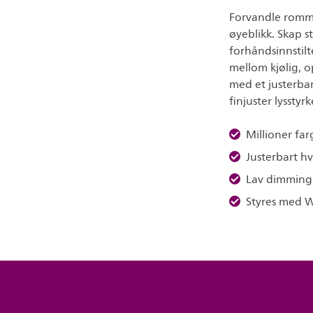
Forvandle romme
øyeblikk. Skap s
forhåndsinnstil
mellom kjølig, 
med et justerba
finjuster lysstyr
Millioner far
Justerbart hvi
Lav dimming
Styres med W