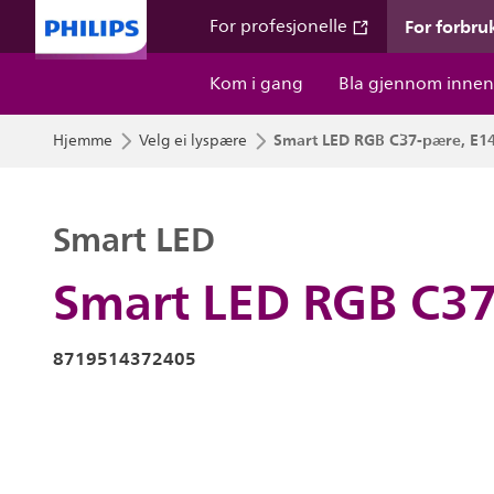
For forbru
For profesjonelle
Kom i gang
Bla gjennom innen
Smart LED RGB C37-pære, E14
Hjemme
Velg ei lyspære
Smart LED
Smart LED RGB C37
8719514372405