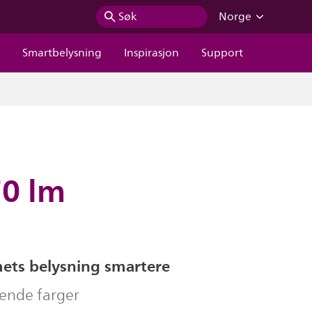
Søk
Norge
r
Smartbelysning
Inspirasjon
Support
70 lm
ets belysning smartere
evende farger