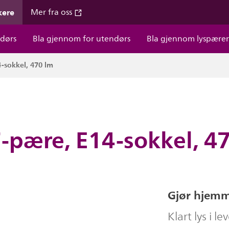
kere
Mer fra oss
dørs
Bla gjennom for utendørs
Bla gjennom lyspære
-sokkel, 470 lm
-pære, E14-sokkel, 4
Gjør hjemm
Klart lys i l