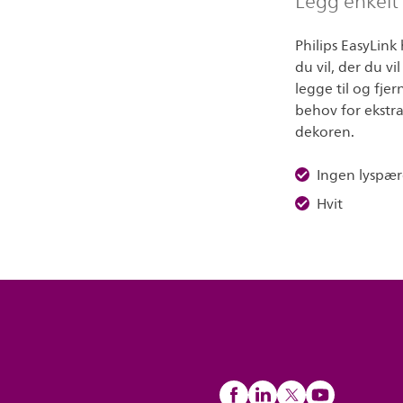
Legg enkelt t
Philips EasyLink
du vil, der du v
legge til og fje
behov for ekstra
dekoren.
Ingen lyspær
Hvit