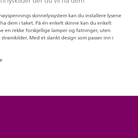
il lyskilder der du vil ha dem
 høyspennings skinnelyssystem kan du installere lysene
il ha dem i taket. På én enkelt skinne kan du enkelt
rne en rekke forskjellige lamper og fatninger, uten
 strømkilder. Med et slankt design som passer inn i
e