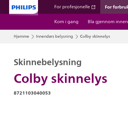
For forbru
For profesjonelle
Kom i gang
Bla gjennom innen
Colby skinnelys
Hjemme
Innendørs belysning
Skinnebelysning
Colby skinnelys
8721103040053