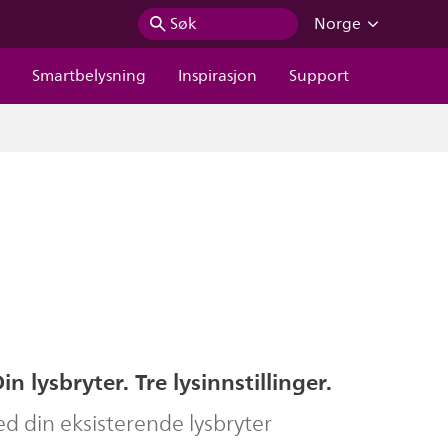
Søk
Norge
r
Smartbelysning
Inspirasjon
Support
n lysbryter. Tre lysinnstillinger.
d din eksisterende lysbryter