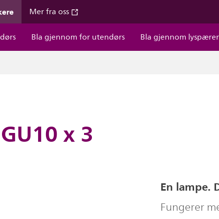
kere
Mer fra oss
dørs
Bla gjennom for utendørs
Bla gjennom lyspære
 GU10 x 3
En lampe. Di
Fungerer me