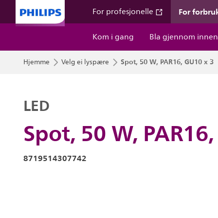
For forbru
For profesjonelle
Kom i gang
Bla gjennom innen
Spot, 50 W, PAR16, GU10 x 3
Hjemme
Velg ei lyspære
LED
Spot, 50 W, PAR16,
8719514307742