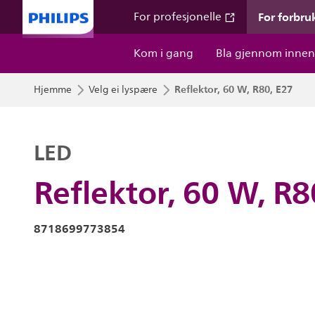
For forbru
For profesjonelle
Kom i gang
Bla gjennom innen
Reflektor, 60 W, R80, E27
Hjemme
Velg ei lyspære
LED
Reflektor, 60 W, R8
8718699773854