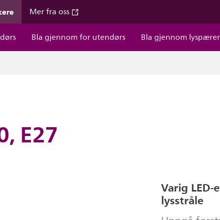
kere
Mer fra oss
dørs
Bla gjennom for utendørs
Bla gjennom lyspære
0, E27
Varig LED-
lysstråle