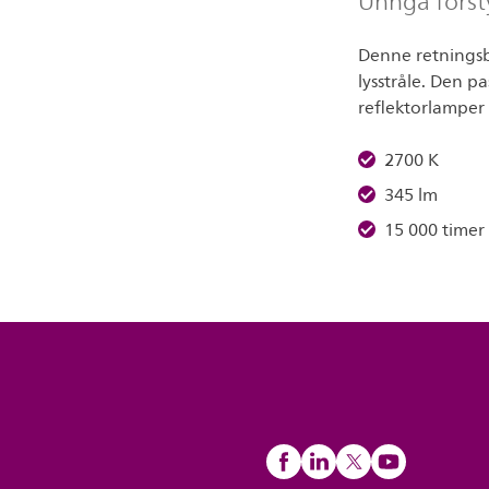
Unngå forsty
Denne retningsb
lysstråle. Den p
reflektorlamper
2700 K
345 lm
15 000 timer