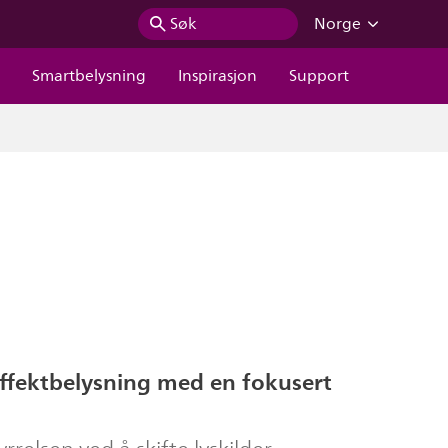
Søk
Norge
r
Smartbelysning
Inspirasjon
Support
effektbelysning med en fokusert