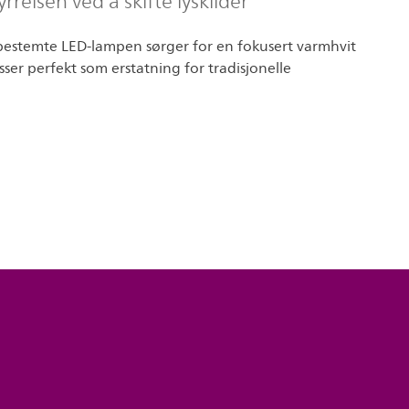
rrelsen ved å skifte lyskilder
estemte LED-lampen sørger for en fokusert varmhvit
asser perfekt som erstatning for tradisjonelle