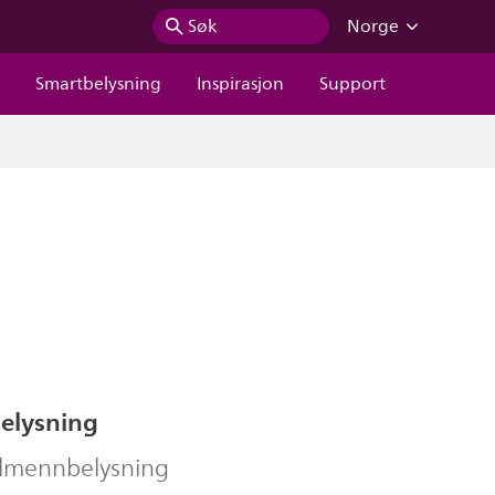
Søk
Norge
r
Smartbelysning
Inspirasjon
Support
belysning
allmennbelysning