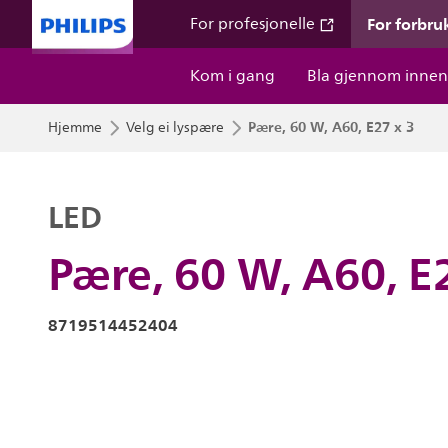
For forbru
For profesjonelle
Kom i gang
Bla gjennom innen
Pære, 60 W, A60, E27 x 3
Hjemme
Velg ei lyspære
LED
Pære, 60 W, A60, E
8719514452404