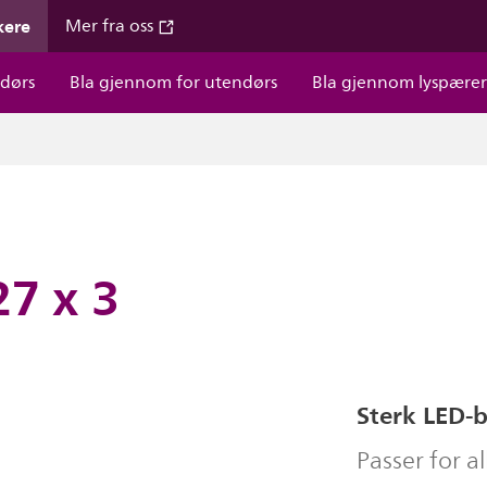
kere
Mer fra oss
dørs
Bla gjennom for utendørs
Bla gjennom lyspære
27 x 3
Sterk LED-
Passer for 