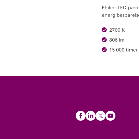
Philips LED-pære
energibesparelse
2700 K
806 lm
15 000 timer