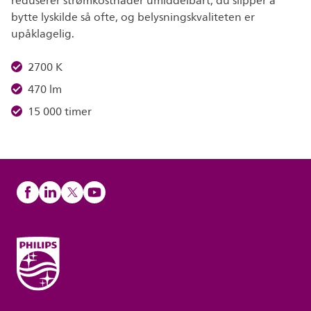
reduserer strømkostnader umiddelbart, du slipper å
bytte lyskilde så ofte, og belysningskvaliteten er
upåklagelig.
2700 K
470 lm
15 000 timer