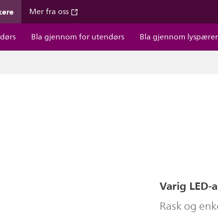
kere
Mer fra oss
dørs
Bla gjennom for utendørs
Bla gjennom lyspære
Varig LED-a
Rask og enke