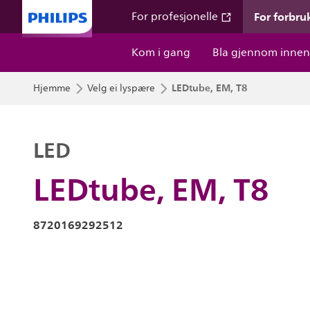
For forbru
For profesjonelle
Kom i gang
Bla gjennom innen
LEDtube, EM, T8
Hjemme
Velg ei lyspære
LED
LEDtube, EM, T8
8720169292512