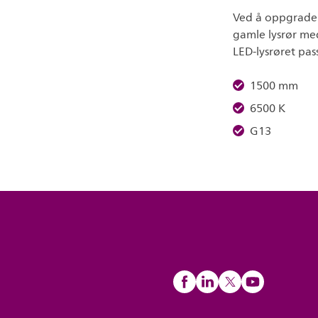
Ved å oppgradere
gamle lysrør me
LED-lysrøret pass
1500 mm
6500 K
G13