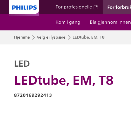
For forbru
For profesjonelle
Kom i gang
Bla gjennom innen
LEDtube, EM, T8
Hjemme
Velg ei lyspære
LED
LEDtube, EM, T8
8720169292413