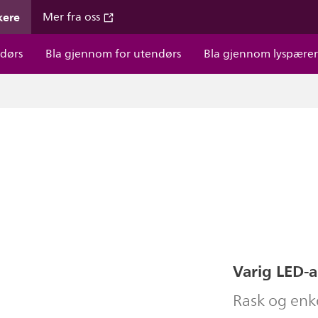
kere
Mer fra oss
dørs
Bla gjennom for utendørs
Bla gjennom lyspære
Varig LED-a
Rask og enke