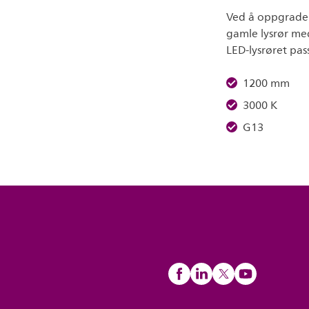
Ved å oppgradere
gamle lysrør me
LED-lysrøret pass
1200 mm
3000 K
G13