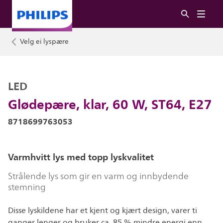
Velg ei lyspære
LED
Glødepære, klar, 60 W, ST64, E27
8718699763053
Varmhvitt lys med topp lyskvalitet
Strålende lys som gir en varm og innbydende
stemning
Disse lyskildene har et kjent og kjært design, varer ti
ganger lenger og bruker ca. 85 % mindre energi enn