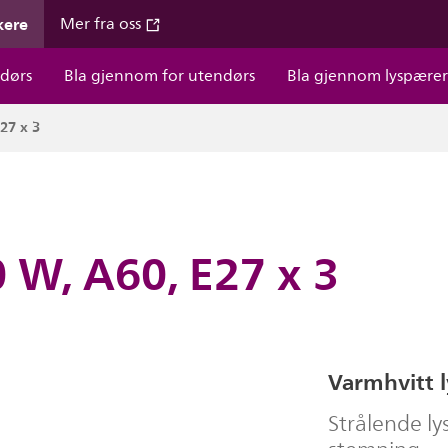
kere
Mer fra oss
dørs
Bla gjennom for utendørs
Bla gjennom lyspære
27 x 3
0 W, A60, E27 x 3
Varmhvitt l
Strålende l