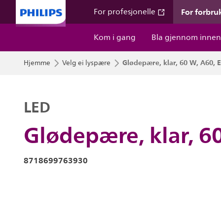
For forbru
For profesjonelle
Kom i gang
Bla gjennom innen
Glødepære, klar, 60 W, A60, E
Hjemme
Velg ei lyspære
LED
Glødepære, klar, 6
8718699763930