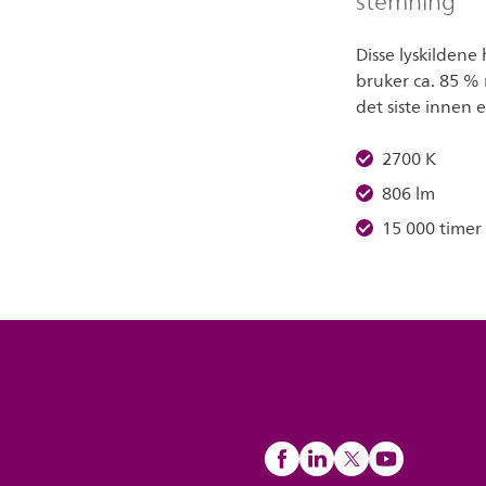
stemning
Disse lyskildene
bruker ca. 85 % 
det siste innen
2700 K
806 lm
15 000 timer