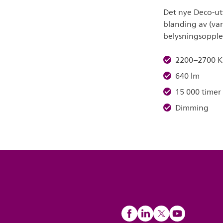
Det nye Deco-ut
blanding av (var
belysningsopple
2200–2700 K
640 lm
15 000 timer
Dimming