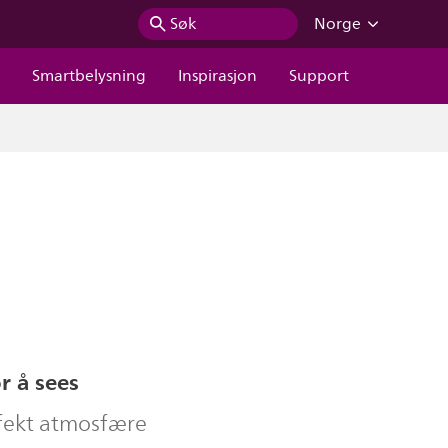
Søk
Norge
r
Smartbelysning
Inspirasjon
Support
r å sees
fekt atmosfære