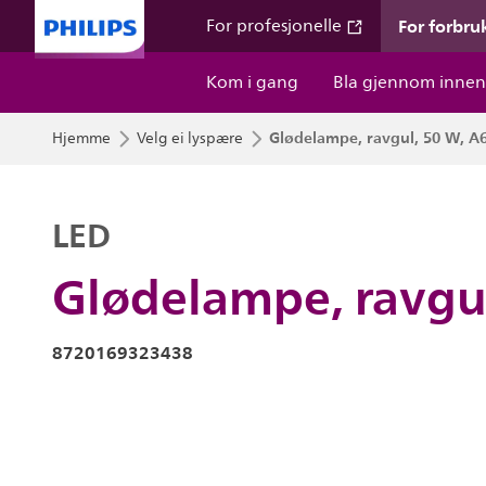
For forbru
For profesjonelle
Kom i gang
Bla gjennom innen
Glødelampe, ravgul, 50 W, A6
Hjemme
Velg ei lyspære
LED
Glødelampe, ravgul
8720169323438