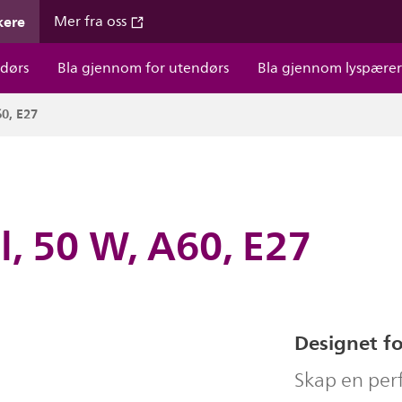
kere
Mer fra oss
dørs
Bla gjennom for utendørs
Bla gjennom lyspære
0, E27
, 50 W, A60, E27
Designet fo
Skap en per