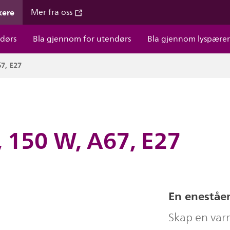
kere
Mer fra oss
dørs
Bla gjennom for utendørs
Bla gjennom lyspære
67, E27
, 150 W, A67, E27
En eneståen
Skap en var