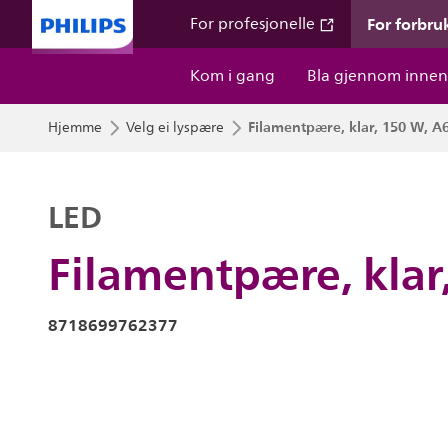
For forbru
For profesjonelle
Kom i gang
Bla gjennom innen
Filamentpære, klar, 150 W, A
Hjemme
Velg ei lyspære
LED
Filamentpære, klar
8718699762377