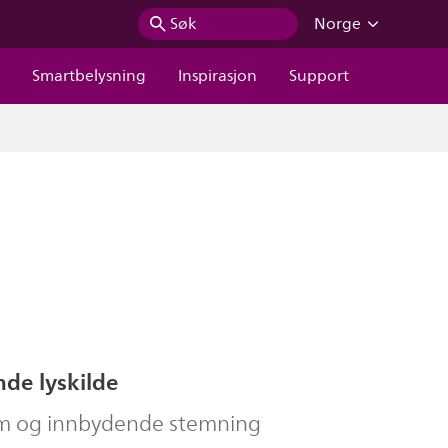
Søk
Norge
r
Smartbelysning
Inspirasjon
Support
de lyskilde
m og innbydende stemning