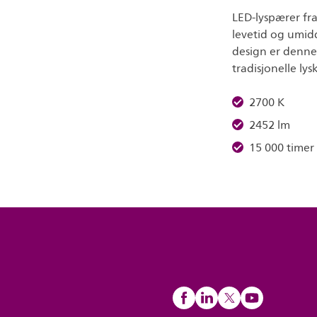
LED-lyspærer fra 
levetid og umid
design er denne 
tradisjonelle lysk
2700 K
2452 lm
15 000 timer