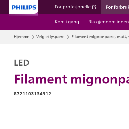
For forbru
For profesjonelle
Kom i gang
Bla gjennom innen
Filament mignonpære, matt, 
Hjemme
Velg ei lyspære
LED
Filament mignonpæ
8721103134912