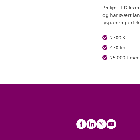
Philips LED-kron
og har svært la
lyspæren perfekt
2700 K
470 lm
25 000 timer