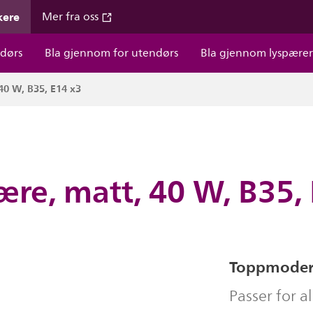
kere
Mer fra oss
dørs
Bla gjennom for utendørs
Bla gjennom lyspære
40 W, B35, E14 x3
re, matt, 40 W, B35,
Toppmodern
Passer for 