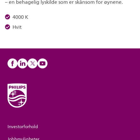
– en behagelig lyskilde som er skånsom for øynene.
4000 K
Hvit
Investorforhold
Jobbmuligheter