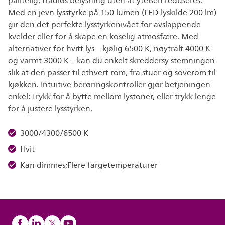
pålitelig, trådløs belysning uten at ytelsen reduseres.
Med en jevn lysstyrke på 150 lumen (LED-lyskilde 200 lm)
gir den det perfekte lysstyrkenivået for avslappende
kvelder eller for å skape en koselig atmosfære. Med
alternativer for hvitt lys – kjølig 6500 K, nøytralt 4000 K
og varmt 3000 K – kan du enkelt skreddersy stemningen
slik at den passer til ethvert rom, fra stuer og soverom til
kjøkken. Intuitive berøringskontroller gjør betjeningen
enkel: Trykk for å bytte mellom lystoner, eller trykk lenge
for å justere lysstyrken. ​
3000/4300/6500 K
Hvit
Kan dimmes;Flere fargetemperaturer