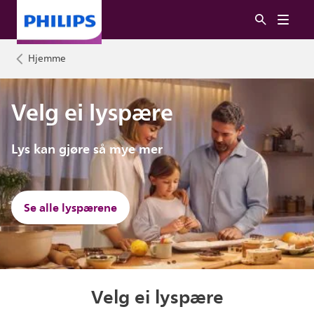
Hjemme
Velg ei lyspære
Lys kan gjøre så mye mer
Se alle lyspærene
Velg ei lyspære